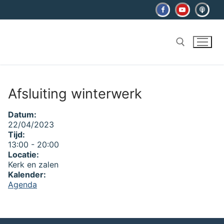
Ga
naar
de
inhoud
Zoeken naar:
Afsluiting winterwerk
Datum:
22/04/2023
Tijd:
13:00
-
20:00
Locatie:
Kerk en zalen
Kalender:
Agenda