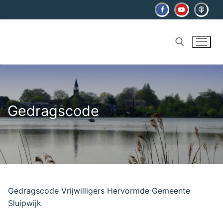
Ga
naar
de
inhoud
Zoeken naar:
Gedragscode
Gedragscode Vrijwilligers Hervormde Gemeente
Sluipwijk