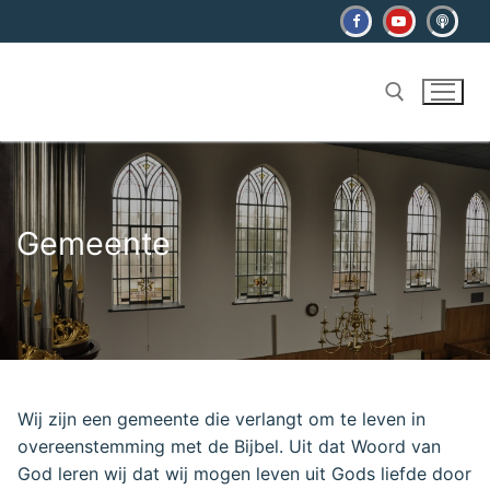
Ga
naar
de
inhoud
Zoeken naar:
Gemeente
Wij zijn een gemeente die verlangt om te leven in
overeenstemming met de Bijbel. Uit dat Woord van
God leren wij dat wij mogen leven uit Gods liefde door