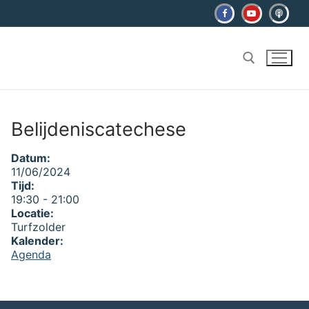
Ga
naar
de
inhoud
Zoeken naar:
Belijdeniscatechese
Datum:
11/06/2024
Tijd:
19:30
-
21:00
Locatie:
Turfzolder
Kalender:
Agenda