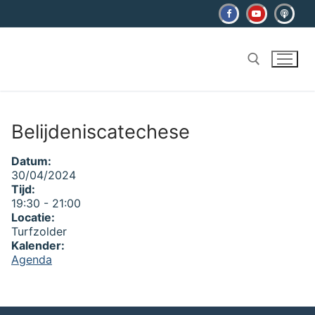
Ga
naar
de
inhoud
Zoeken naar:
Belijdeniscatechese
Datum:
30/04/2024
Tijd:
19:30
-
21:00
Locatie:
Turfzolder
Kalender:
Agenda