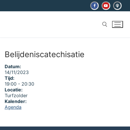
Ga
naar
de
inhoud
Zoeken naar:
Belijdeniscatechisatie
Datum:
14/11/2023
Tijd:
19:00
-
20:30
Locatie:
Turfzolder
Kalender:
Agenda