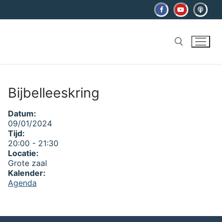
Ga
naar
de
inhoud
Zoeken naar:
Bijbelleeskring
Datum:
09/01/2024
Tijd:
20:00
-
21:30
Locatie:
Grote zaal
Kalender:
Agenda