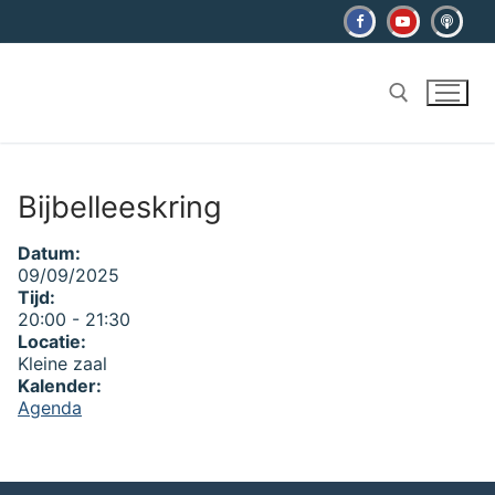
Ga
naar
de
inhoud
Zoeken naar:
Bijbelleeskring
Datum:
09/09/2025
Tijd:
20:00
-
21:30
Locatie:
Kleine zaal
Kalender:
Agenda