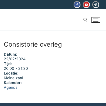
Ga
naar
de
inhoud
Zoeken naar:
Consistorie overleg
Datum:
22/02/2024
Tijd:
20:00
-
21:30
Locatie:
Kleine zaal
Kalender:
Agenda