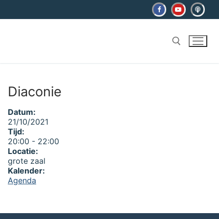
Ga
naar
de
inhoud
Zoeken naar:
Diaconie
Datum:
21/10/2021
Tijd:
20:00
-
22:00
Locatie:
grote zaal
Kalender:
Agenda