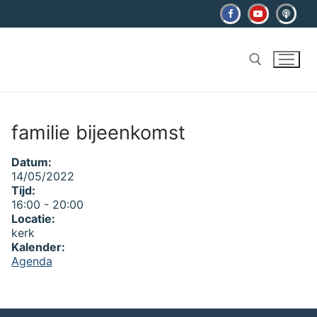
Ga
naar
de
inhoud
Zoeken naar:
familie bijeenkomst
Datum:
14/05/2022
Tijd:
16:00
-
20:00
Locatie:
kerk
Kalender:
Agenda