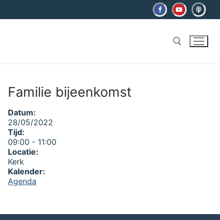
Ga
naar
de
inhoud
Zoeken naar:
Familie bijeenkomst
Datum:
28/05/2022
Tijd:
09:00
-
11:00
Locatie:
Kerk
Kalender:
Agenda