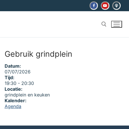
Ga
naar
de
inhoud
Zoeken naar:
Gebruik grindplein
Datum:
07/07/2026
Tijd:
19:30
-
20:30
Locatie:
grindplein en keuken
Kalender:
Agenda