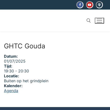
Ga
naar
de
inhoud
Zoeken naar:
GHTC Gouda
Datum:
01/07/2025
Tijd:
19:30
-
20:30
Locatie:
Buiten op het grindplein
Kalender:
Agenda