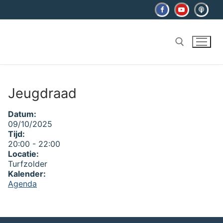
Ga
naar
de
inhoud
Zoeken naar:
Jeugdraad
Datum:
09/10/2025
Tijd:
20:00
-
22:00
Locatie:
Turfzolder
Kalender:
Agenda