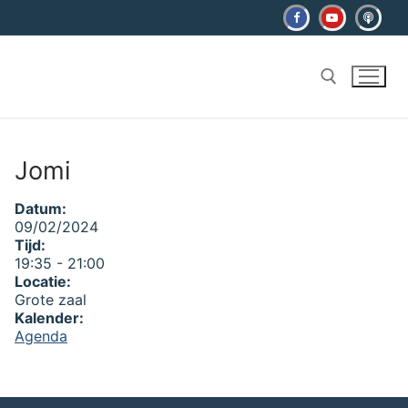
Ga
naar
de
inhoud
Zoeken naar:
Jomi
Datum:
09/02/2024
Tijd:
19:35
-
21:00
Locatie:
Grote zaal
Kalender:
Agenda