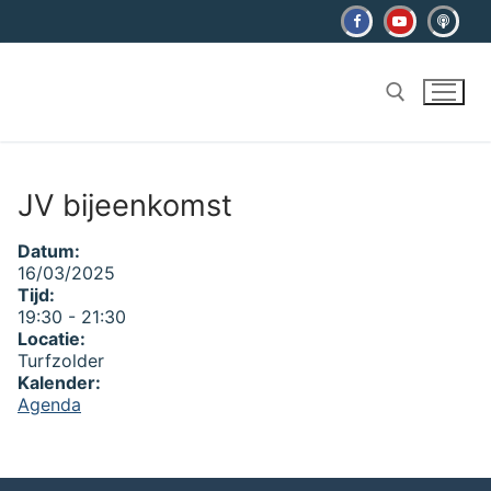
Ga
naar
de
inhoud
Zoeken naar:
JV bijeenkomst
Datum:
16/03/2025
Tijd:
19:30
-
21:30
Locatie:
Turfzolder
Kalender:
Agenda