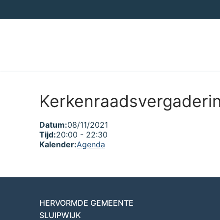
Ga
naar
de
inhoud
Kerkenraadsvergaderi
Datum:
08/11/2021
Tijd:
20:00
-
22:30
Kalender:
Agenda
HERVORMDE GEMEENTE
SLUIPWIJK