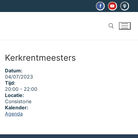
Ga
naar
de
inhoud
Zoeken naar:
Kerkrentmeesters
Datum:
04/07/2023
Tijd:
20:00
-
22:00
Locatie:
Consistorie
Kalender:
Agenda