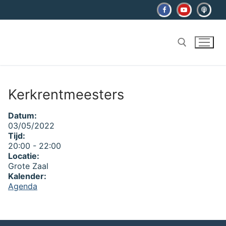
Ga
naar
de
inhoud
Zoeken naar:
Kerkrentmeesters
Datum:
03/05/2022
Tijd:
20:00
-
22:00
Locatie:
Grote Zaal
Kalender:
Agenda