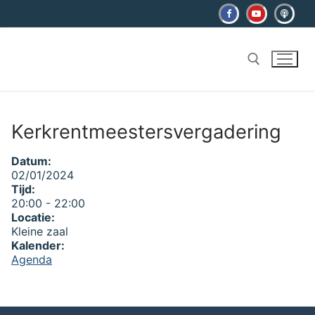
Ga
naar
de
inhoud
Zoeken naar:
Kerkrentmeestersvergadering
Datum:
02/01/2024
Tijd:
20:00
-
22:00
Locatie:
Kleine zaal
Kalender:
Agenda