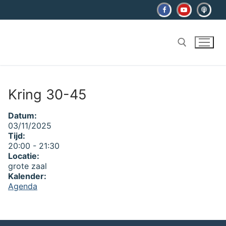
Ga
naar
de
inhoud
Zoeken naar:
Kring 30-45
Datum:
03/11/2025
Tijd:
20:00
-
21:30
Locatie:
grote zaal
Kalender:
Agenda