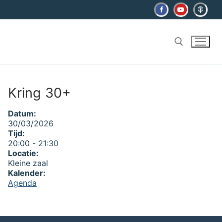
Ga
naar
de
inhoud
Zoeken naar:
Kring 30+
Datum:
30/03/2026
Tijd:
20:00
-
21:30
Locatie:
Kleine zaal
Kalender:
Agenda