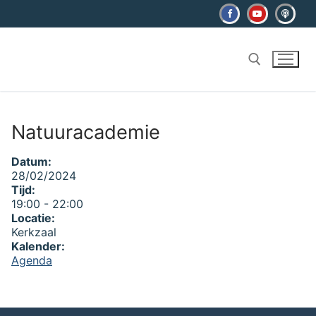
Ga
naar
de
inhoud
Zoeken naar:
Natuuracademie
Datum:
28/02/2024
Tijd:
19:00
-
22:00
Locatie:
Kerkzaal
Kalender:
Agenda