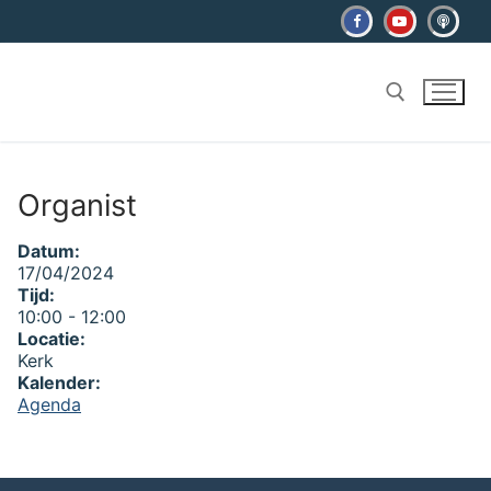
Ga
naar
de
inhoud
Zoeken naar:
Organist
Datum:
17/04/2024
Tijd:
10:00
-
12:00
Locatie:
Kerk
Kalender:
Agenda