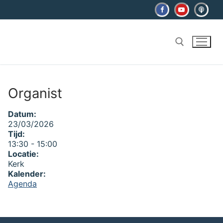
Ga
naar
de
inhoud
Zoeken naar:
Organist
Datum:
23/03/2026
Tijd:
13:30
-
15:00
Locatie:
Kerk
Kalender:
Agenda