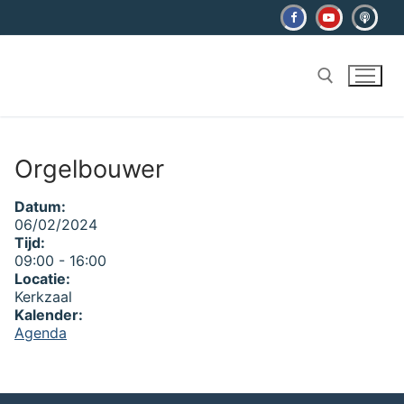
Ga
naar
de
inhoud
Zoeken naar:
Orgelbouwer
Datum:
06/02/2024
Tijd:
09:00
-
16:00
Locatie:
Kerkzaal
Kalender:
Agenda