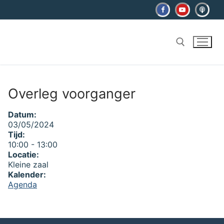
Ga
naar
de
inhoud
Zoeken naar:
Overleg voorganger
Datum:
03/05/2024
Tijd:
10:00
-
13:00
Locatie:
Kleine zaal
Kalender:
Agenda