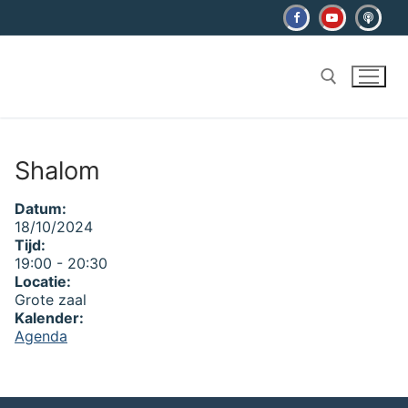
Ga
naar
de
inhoud
Zoeken naar:
Shalom
Datum:
18/10/2024
Tijd:
19:00
-
20:30
Locatie:
Grote zaal
Kalender:
Agenda