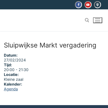
Ga
naar
de
inhoud
Zoeken naar:
Sluipwijkse Markt vergadering
Datum:
27/02/2024
Tijd:
20:00
-
21:30
Locatie:
Kleine zaal
Kalender:
Agenda