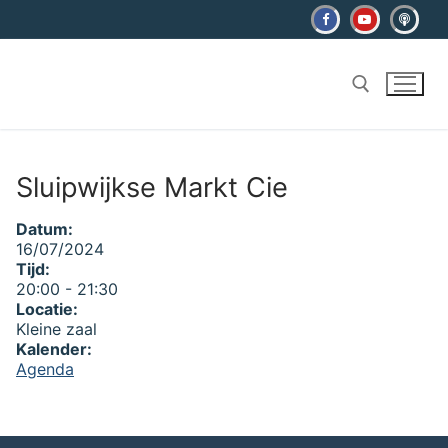
Ga
naar
de
inhoud
Zoeken naar:
Sluipwijkse Markt Cie
Datum:
16/07/2024
Tijd:
20:00
-
21:30
Locatie:
Kleine zaal
Kalender:
Agenda