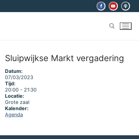
Ga
naar
de
inhoud
Zoeken naar:
Sluipwijkse Markt vergadering
Datum:
07/03/2023
Tijd:
20:00
-
21:30
Locatie:
Grote zaal
Kalender:
Agenda