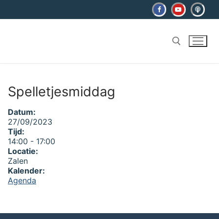
Ga
naar
de
inhoud
Zoeken naar:
Spelletjesmiddag
Datum:
27/09/2023
Tijd:
14:00
-
17:00
Locatie:
Zalen
Kalender:
Agenda