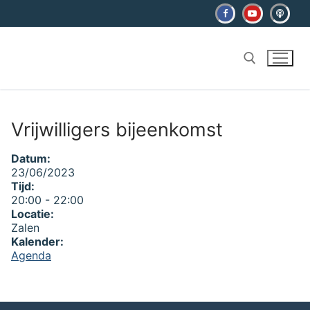
Ga
naar
de
inhoud
Zoeken naar:
Vrijwilligers bijeenkomst
Datum:
23/06/2023
Tijd:
20:00
-
22:00
Locatie:
Zalen
Kalender:
Agenda